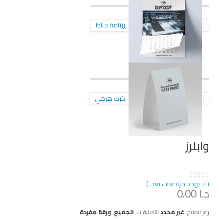
رزنامة حائط
كرت هرمي
وابلرز
( لا توجد مراجعات بعد. )
out of 5
0
د.ا
0.00
رمز المنتج:
غير محدد
التصنيفات:
الجميع
,
ورقة مفردة