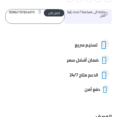
بحاجة الى مساعدة؟ تحدث إلينا
00962797824070
اتصل الآن
الآن
تسليم سريع
ضمان أفضل سعر
الدعم متاح 24/7
دفع آمن
الوصف