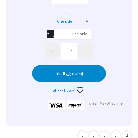
Sides
One side
إزالة
+
-
إضافة إلى السلة
أضف للمفضلة
خيارات متعددة للدفع: