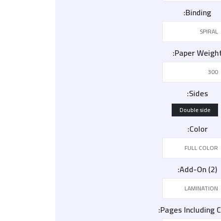
Binding
Paper Weigh
Sides
Double side
Color
Add-On (2)
Pages Including 