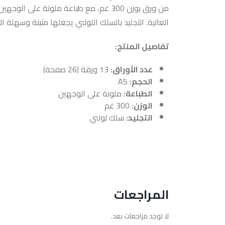
من ورق بوزن 300 غم، مع طباعة ملونة على ا
العالية. التجليد بالسلك اللولبي يجعلها متينة وسهلة ال
تفاصيل المنتج:
عدد الأوراق:
13 ورقة (26 صفحة)
الحجم:
A5
الطباعة:
ملونة على الوجهين
الوزن:
300 غم
التجليد:
سلك لولبي
المراجعات
لا توجد مراجعات بعد.