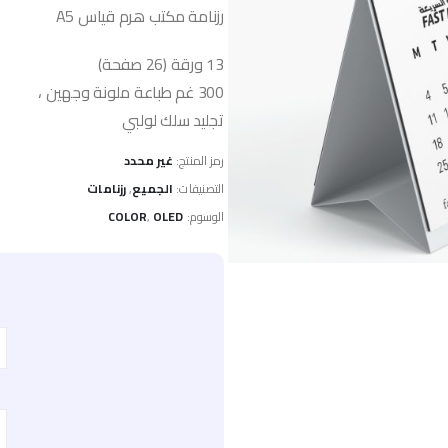
رزنامة مكتب هرم قياس A5
13 ورقة (26 صفحة)
300 غم طباعة ملونة وجهين ،
تجليد سلك لولبي
رمز المنتج:
غير محدد
التصنيفات:
الجميع
,
رزنامات
الوسوم:
OLED
,
COLOR