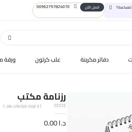
00962797824070
اتصل الآن
 لمساعدة؟
ت
دفاتر مكربنة
علب كرتون
ورقة م
رزنامة مكتب
( لا توجد مراجعات بعد. )
out of 5
0
د.ا
0.00