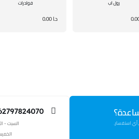
رول اب
فولدرات
د.ا
0.00
ساعدة؟
62797824070
أي استفسار.
السبت - الأربعاء: 00
الخميس: 9:00 ص -