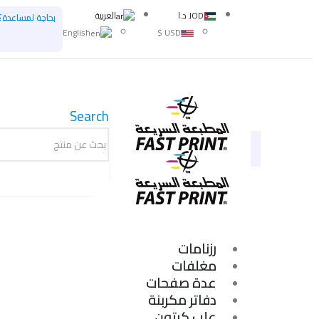
JOD د.ا
العربية
بحاجة لمساعدة؟
English
USD $
Search
رزنامات
مغلفات
عدة صفحات
دفاتر مكربنة
علب كرتون