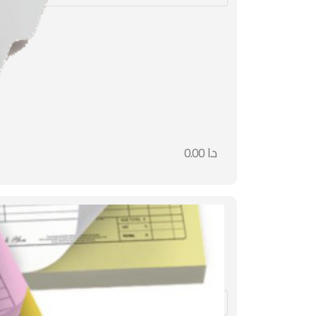
د.ا
0.00