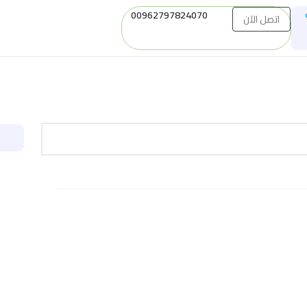
00962797824070
اتصل الآن