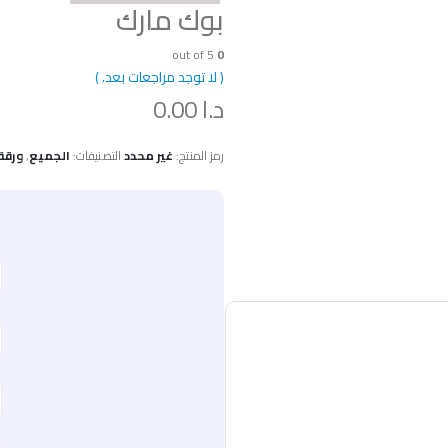
بوك مارك
out of 5
0
( لا توجد مراجعات بعد. )
د.ا
0.00
رمز المنتج:
غير محدد
التصنيفات:
الجميع
,
ورقة