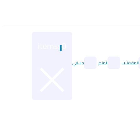
0 items
0
المفضلات
المتجر
حسابي