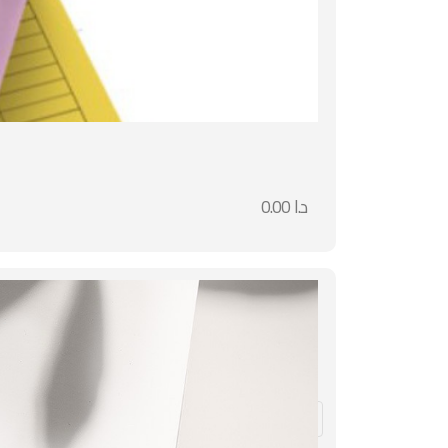
د.ا
0.00