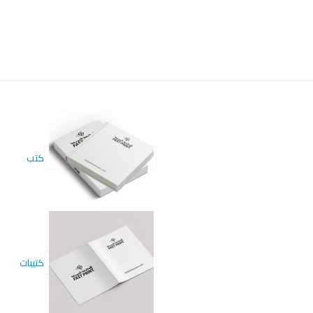
كتب
كتيبات