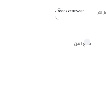
00962797824070
ل الآن
دفع آمن